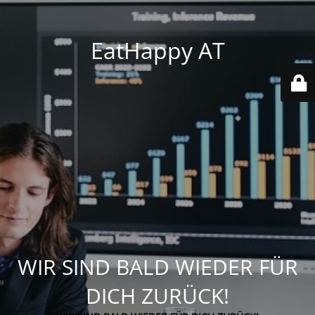
EatHappy AT
WIR SIND BALD WIEDER FÜR
DICH ZURÜCK!