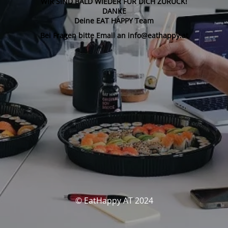
WIR SIND BALD WIEDER FÜR DICH ZURÜCK!
DANKE
Deine EAT HAPPY Team
Bei Fragen bitte Email an info@eathappy.at
© EatHappy AT 2024