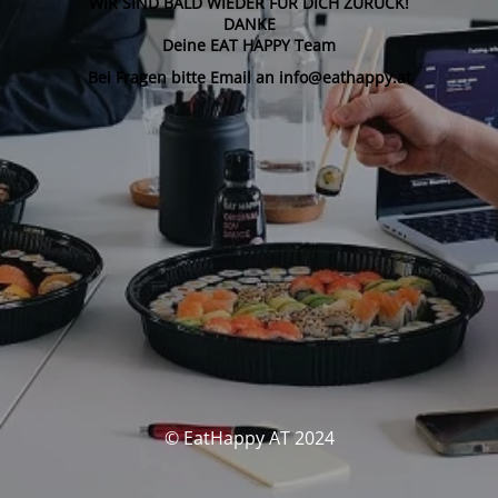
WIR SIND BALD WIEDER FÜR DICH ZURÜCK!
DANKE
Deine EAT HAPPY Team
Bei Fragen bitte Email an info@eathappy.at
© EatHappy AT 2024