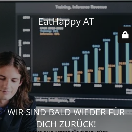
EatHappy AT
WIR SIND BALD WIEDER FÜR
DICH ZURÜCK!