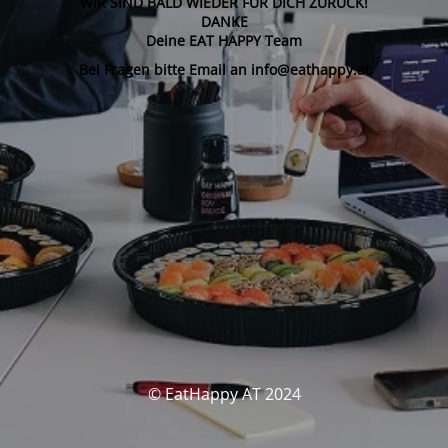
WIR SIND BALD WIEDER FÜR DICH ZURÜCK!
DANKE
Deine EAT HAPPY Team
Bei Fragen bitte Email an info@eathappy.at
© EatHappy AT 2024