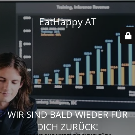
EatHappy AT
WIR SIND BALD WIEDER FÜR
DICH ZURÜCK!