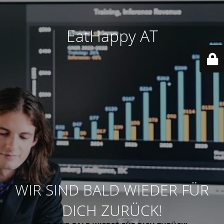
EatHappy AT
WIR SIND BALD WIEDER FÜR
DICH ZURÜCK!