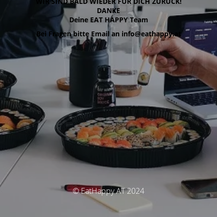
WIR SIND BALD WIEDER FÜR DICH ZURÜCK!
DANKE
Deine EAT HAPPY Team
Bei Fragen bitte Email an info@eathappy.at
© EatHappy AT 2024