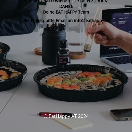
WIR SIND BALD WIEDER FÜR DICH ZURÜCK!
DANKE
Deine EAT HAPPY Team
Bei Fragen bitte Email an info@eathappy.at
© EatHappy AT 2024