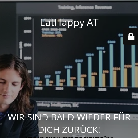
EatHappy AT
WIR SIND BALD WIEDER FÜR
DICH ZURÜCK!