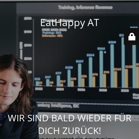
EatHappy AT
WIR SIND BALD WIEDER FÜR
DICH ZURÜCK!