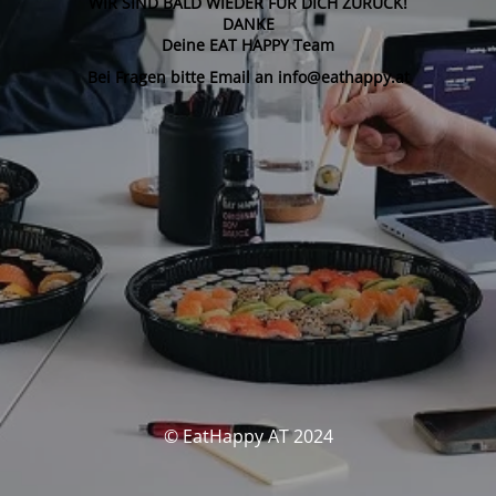
WIR SIND BALD WIEDER FÜR DICH ZURÜCK!
DANKE
Deine EAT HAPPY Team
Bei Fragen bitte Email an info@eathappy.at
© EatHappy AT 2024