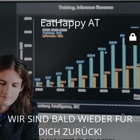
EatHappy AT
WIR SIND BALD WIEDER FÜR
DICH ZURÜCK!