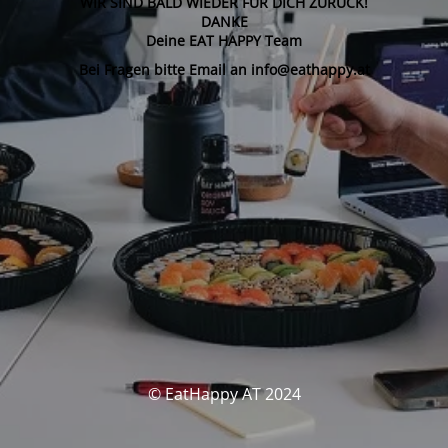
WIR SIND BALD WIEDER FÜR DICH ZURÜCK!
DANKE
Deine EAT HAPPY Team
Bei Fragen bitte Email an info@eathappy.at
© EatHappy AT 2024