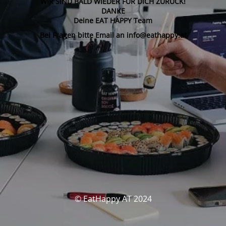
WIR SIND BALD WIEDER FÜR DICH ZURÜCK!
DANKE
Deine EAT HAPPY Team
Bei Fragen bitte Email an info@eathappy.at
© EatHappy AT 2024