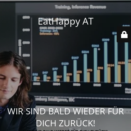
EatHappy AT
WIR SIND BALD WIEDER FÜR
DICH ZURÜCK!