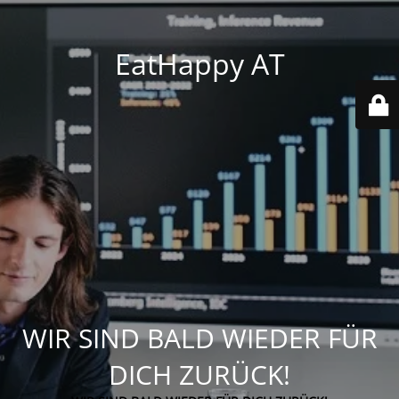
EatHappy AT
WIR SIND BALD WIEDER FÜR
DICH ZURÜCK!