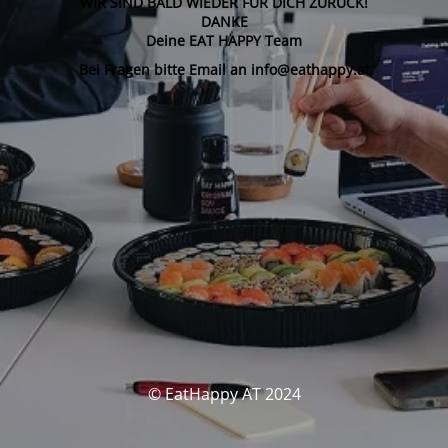
WIR SIND BALD WIEDER FÜR DICH ZURÜCK!
DANKE
Deine EAT HAPPY Team
Bei Fragen bitte Email an info@eathappy.at
© EatHappy AT 2024