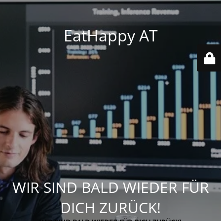
EatHappy AT
WIR SIND BALD WIEDER FÜR
DICH ZURÜCK!