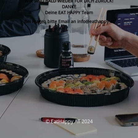
WIR SIND BALD WIEDER FÜR DICH ZURÜCK!
DANKE
Deine EAT HAPPY Team
Bei Fragen bitte Email an info@eathappy.at
© EatHappy AT 2024