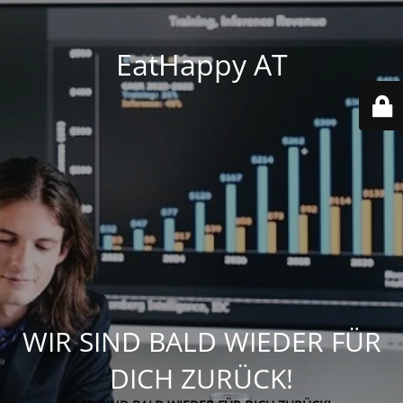
EatHappy AT
WIR SIND BALD WIEDER FÜR
DICH ZURÜCK!