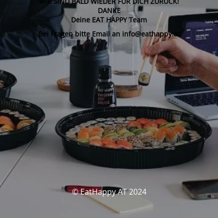
WIR SIND BALD WIEDER FÜR DICH ZURÜCK!
DANKE
Deine EAT HAPPY Team
Bei Fragen bitte Email an info@eathappy.at
© EatHappy AT 2024