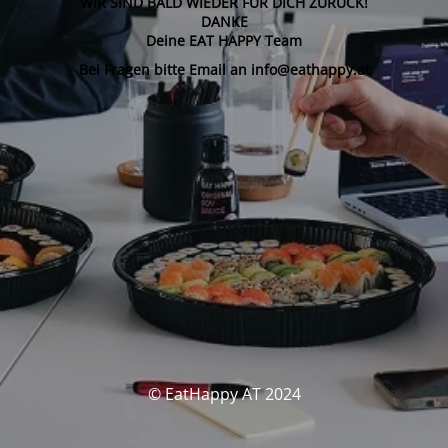
WIR SIND BALD WIEDER FÜR DICH ZURÜCK!
DANKE
Deine EAT HAPPY Team
Bei Fragen bitte Email an info@eathappy.at
© EatHappy AT 2024