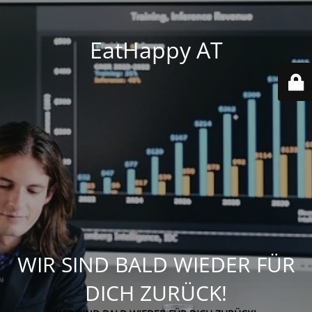
EatHappy AT
WIR SIND BALD WIEDER FÜR
DICH ZURÜCK!