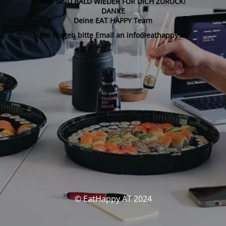
WIR SIND BALD WIEDER FÜR DICH ZURÜCK!
DANKE
Deine EAT HAPPY Team
Bei Fragen bitte Email an info@eathappy.at
© EatHappy AT 2024