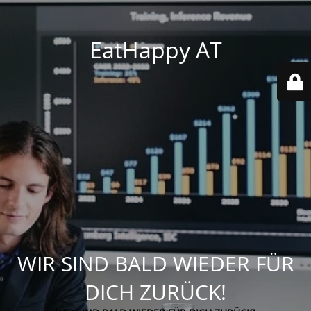
EatHappy AT
WIR SIND BALD WIEDER FÜR
DICH ZURÜCK!