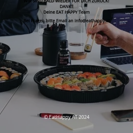
WIR SIND BALD WIEDER FÜR DICH ZURÜCK!
DANKE
Deine EAT HAPPY Team
Bei Fragen bitte Email an info@eathappy.at
© EatHappy AT 2024