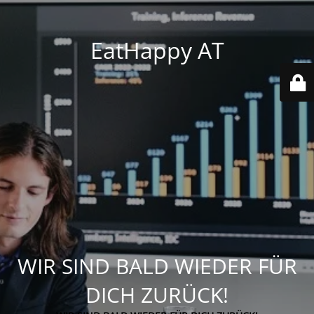
EatHappy AT
WIR SIND BALD WIEDER FÜR
DICH ZURÜCK!