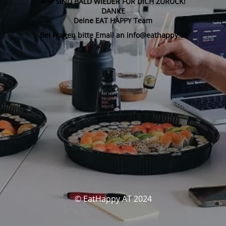
WIR SIND BALD WIEDER FÜR DICH ZURÜCK!
DANKE
Deine EAT HAPPY Team
Bei Fragen bitte Email an info@eathappy.at
© EatHappy AT 2024