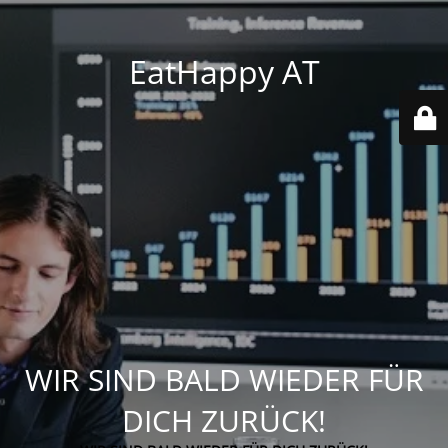
EatHappy AT
WIR SIND BALD WIEDER FÜR
DICH ZURÜCK!