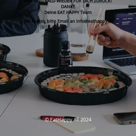
WIR SIND BALD WIEDER FÜR DICH ZURÜCK!
DANKE
Deine EAT HAPPY Team
Bei Fragen bitte Email an info@eathappy.at
© EatHappy AT 2024