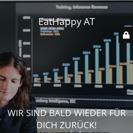
EatHappy AT
WIR SIND BALD WIEDER FÜR
DICH ZURÜCK!