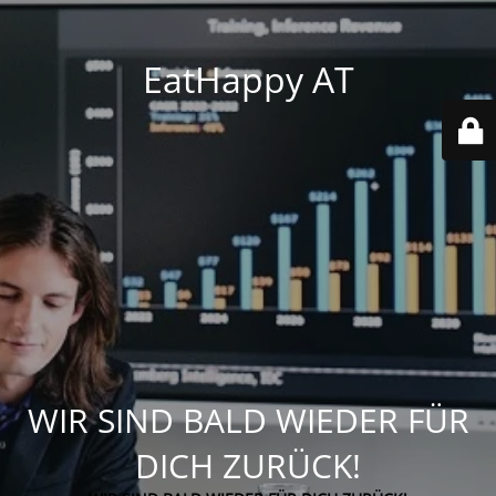
EatHappy AT
WIR SIND BALD WIEDER FÜR
DICH ZURÜCK!