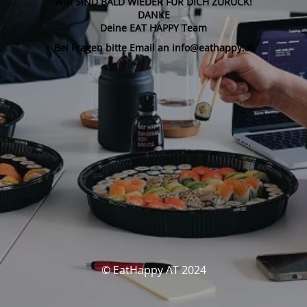
WIR SIND BALD WIEDER FÜR DICH ZURÜCK!
DANKE
Deine EAT HAPPY Team
Bei Fragen bitte Email an info@eathappy.at
© EatHappy AT 2024