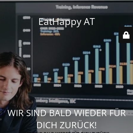
EatHappy AT
WIR SIND BALD WIEDER FÜR
DICH ZURÜCK!