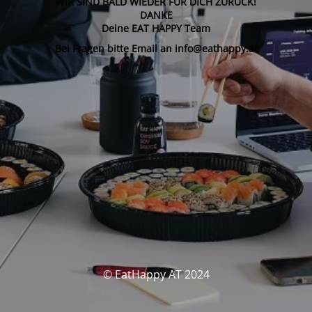
WIR SIND BALD WIEDER FÜR DICH ZURÜCK!
DANKE
Deine EAT HAPPY Team
Bei Fragen bitte Email an info@eathappy.at
© EatHappy AT 2024