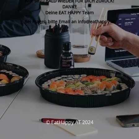
WIR SIND BALD WIEDER FÜR DICH ZURÜCK!
DANKE
Deine EAT HAPPY Team
Bei Fragen bitte Email an info@eathappy.at
© EatHappy AT 2024