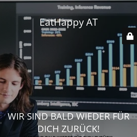
EatHappy AT
WIR SIND BALD WIEDER FÜR
DICH ZURÜCK!