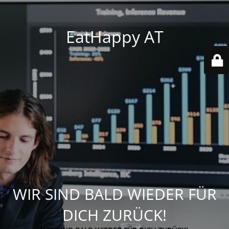
EatHappy AT
WIR SIND BALD WIEDER FÜR
DICH ZURÜCK!