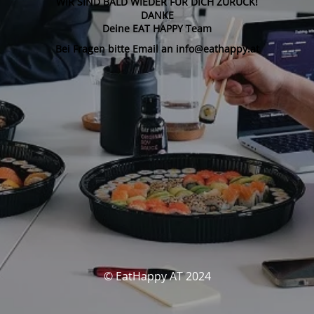
WIR SIND BALD WIEDER FÜR DICH ZURÜCK!
DANKE
Deine EAT HAPPY Team
Bei Fragen bitte Email an info@eathappy.at
© EatHappy AT 2024