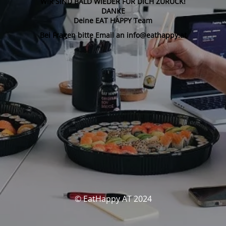
WIR SIND BALD WIEDER FÜR DICH ZURÜCK!
DANKE
Deine EAT HAPPY Team
Bei Fragen bitte Email an info@eathappy.at
© EatHappy AT 2024