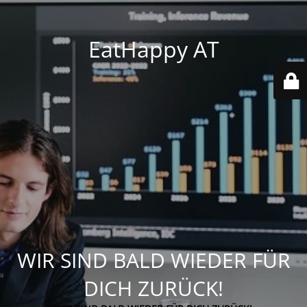
EatHappy AT
WIR SIND BALD WIEDER FÜR
DICH ZURÜCK!