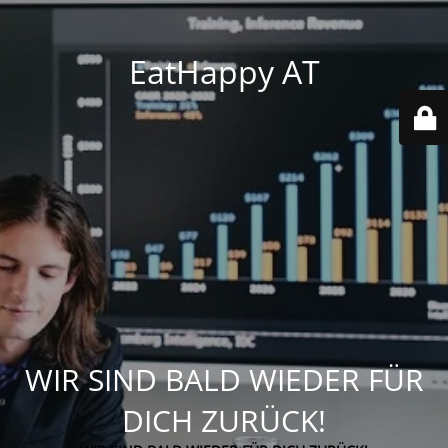
EatHappy AT
WIR SIND BALD WIEDER FÜR
DICH ZURÜCK!