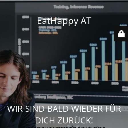
EatHappy AT
WIR SIND BALD WIEDER FÜR
DICH ZURÜCK!