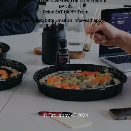
WIR SIND BALD WIEDER FÜR DICH ZURÜCK!
DANKE
Deine EAT HAPPY Team
Bei Fragen bitte Email an info@eathappy.at
© EatHappy AT 2024