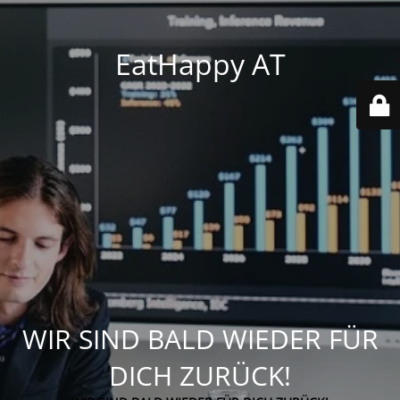
EatHappy AT
WIR SIND BALD WIEDER FÜR
DICH ZURÜCK!