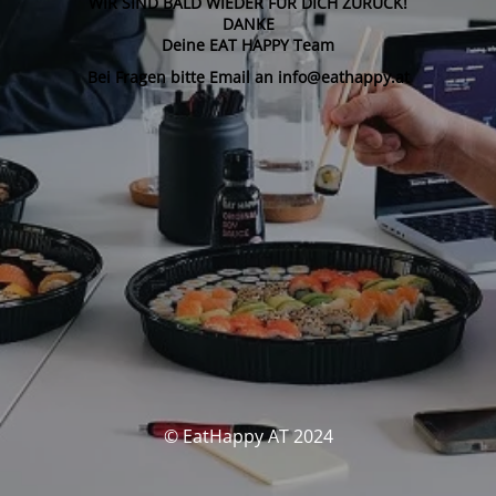
WIR SIND BALD WIEDER FÜR DICH ZURÜCK!
DANKE
Deine EAT HAPPY Team
Bei Fragen bitte Email an info@eathappy.at
© EatHappy AT 2024