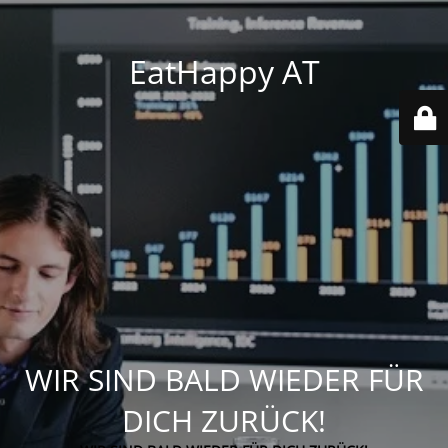
EatHappy AT
WIR SIND BALD WIEDER FÜR
DICH ZURÜCK!