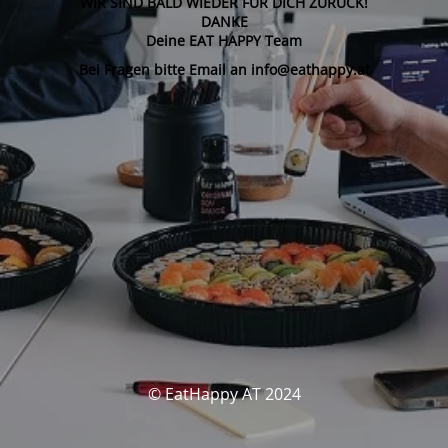
WIR SIND BALD WIEDER FÜR DICH ZURÜCK!
DANKE
Deine EAT HAPPY Team
Bei Fragen bitte Email an info@eathappy.at
© EatHappy AT 2024