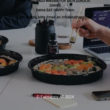
WIR SIND BALD WIEDER FÜR DICH ZURÜCK!
DANKE
Deine EAT HAPPY Team
Bei Fragen bitte Email an info@eathappy.at
© EatHappy AT 2024