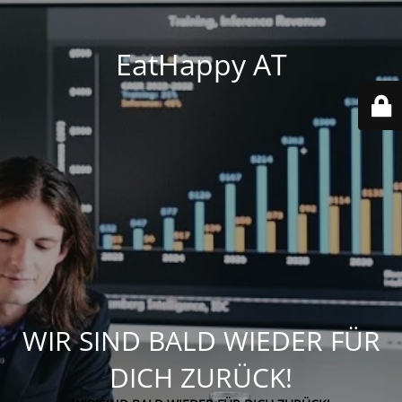
EatHappy AT
WIR SIND BALD WIEDER FÜR
DICH ZURÜCK!