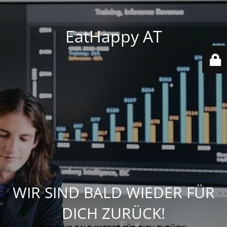
EatHappy AT
WIR SIND BALD WIEDER FÜR
DICH ZURÜCK!