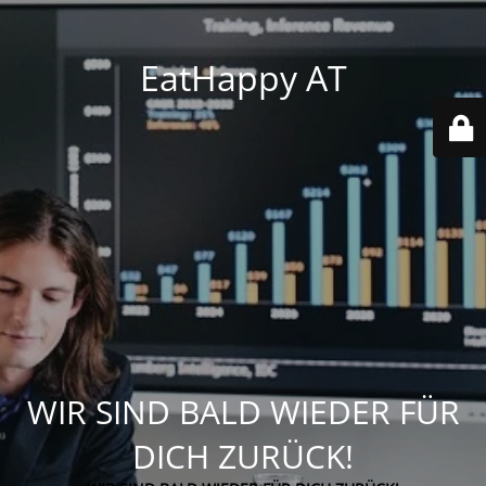
EatHappy AT
WIR SIND BALD WIEDER FÜR
DICH ZURÜCK!