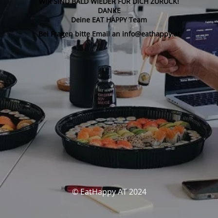
WIR SIND BALD WIEDER FÜR DICH ZURÜCK!
DANKE
Deine EAT HAPPY Team
Bei Fragen bitte Email an info@eathappy.at
© EatHappy AT 2024