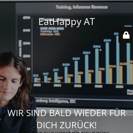
EatHappy AT
WIR SIND BALD WIEDER FÜR
DICH ZURÜCK!