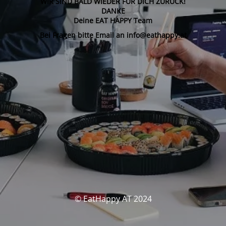
WIR SIND BALD WIEDER FÜR DICH ZURÜCK!
DANKE
Deine EAT HAPPY Team
Bei Fragen bitte Email an info@eathappy.at
© EatHappy AT 2024