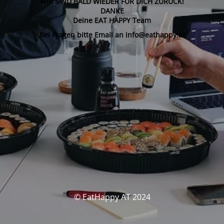
WIR SIND BALD WIEDER FÜR DICH ZURÜCK!
DANKE
Deine EAT HAPPY Team
Bei Fragen bitte Email an info@eathappy.at
© EatHappy AT 2024