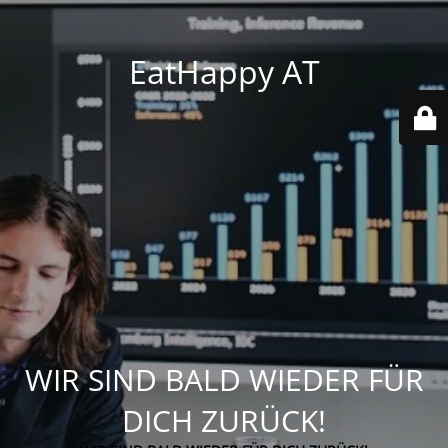
EatHappy AT
WIR SIND BALD WIEDER FÜR
DICH ZURÜCK!