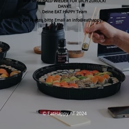
WIR SIND BALD WIEDER FÜR DICH ZURÜCK!
DANKE
Deine EAT HAPPY Team
Bei Fragen bitte Email an info@eathappy.at
© EatHappy AT 2024