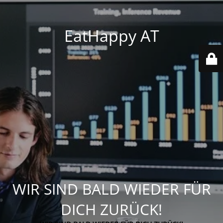
EatHappy AT
WIR SIND BALD WIEDER FÜR
DICH ZURÜCK!