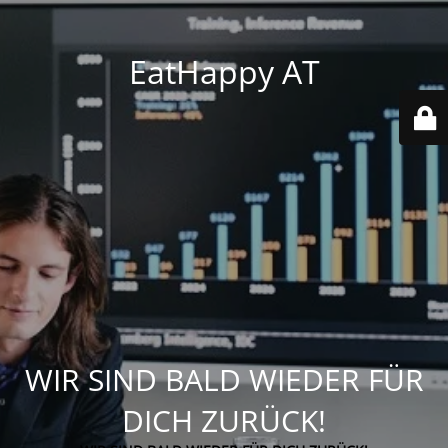
EatHappy AT
WIR SIND BALD WIEDER FÜR
DICH ZURÜCK!