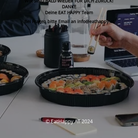
WIR SIND BALD WIEDER FÜR DICH ZURÜCK!
DANKE
Deine EAT HAPPY Team
Bei Fragen bitte Email an info@eathappy.at
© EatHappy AT 2024