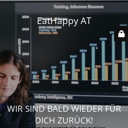
EatHappy AT
WIR SIND BALD WIEDER FÜR
DICH ZURÜCK!