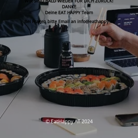
WIR SIND BALD WIEDER FÜR DICH ZURÜCK!
DANKE
Deine EAT HAPPY Team
Bei Fragen bitte Email an info@eathappy.at
© EatHappy AT 2024