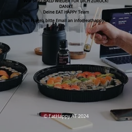
WIR SIND BALD WIEDER FÜR DICH ZURÜCK!
DANKE
Deine EAT HAPPY Team
Bei Fragen bitte Email an info@eathappy.at
© EatHappy AT 2024