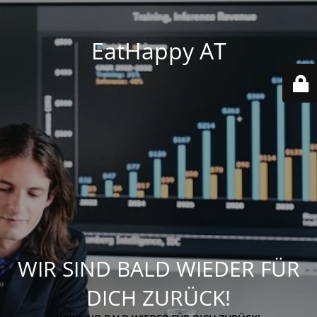
EatHappy AT
WIR SIND BALD WIEDER FÜR
DICH ZURÜCK!