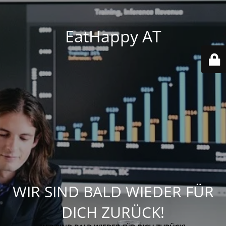
EatHappy AT
WIR SIND BALD WIEDER FÜR
DICH ZURÜCK!