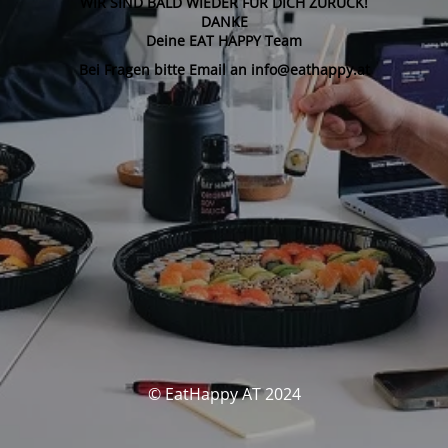
WIR SIND BALD WIEDER FÜR DICH ZURÜCK!
DANKE
Deine EAT HAPPY Team
Bei Fragen bitte Email an info@eathappy.at
© EatHappy AT 2024