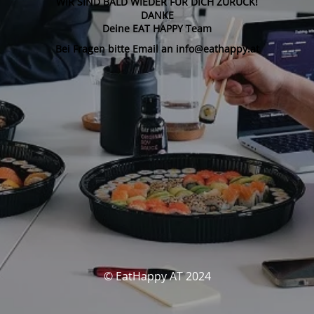
WIR SIND BALD WIEDER FÜR DICH ZURÜCK!
DANKE
Deine EAT HAPPY Team
Bei Fragen bitte Email an info@eathappy.at
© EatHappy AT 2024