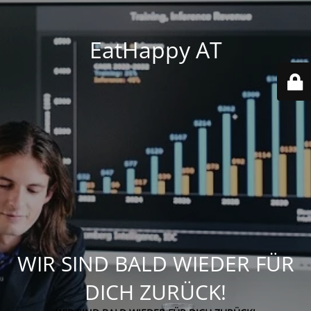
EatHappy AT
WIR SIND BALD WIEDER FÜR
DICH ZURÜCK!