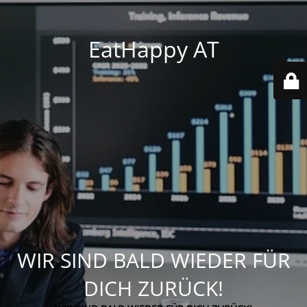
EatHappy AT
WIR SIND BALD WIEDER FÜR
DICH ZURÜCK!